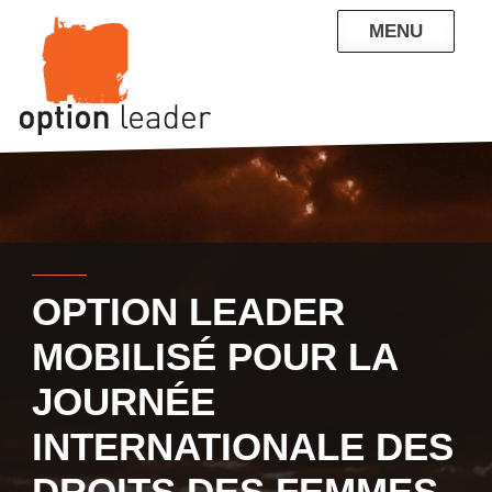
Skip
MENU
to
content
QUI SOMMES-NOUS
NOS RÉFÉRENCES
ENTREPRISE
PARTICULIERS
CONTACT
BLOG
OPTION LEADER
MOBILISÉ POUR LA
JOURNÉE
INTERNATIONALE DES