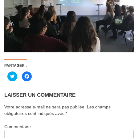
PARTAGER :
Cliquez
Cliquez
pour
pour
partager
partager
sur
sur
Twitter(ouvre
Facebook(ouvre
dans
dans
LAISSER UN COMMENTAIRE
une
une
nouvelle
nouvelle
fenêtre)
fenêtre)
Votre adresse e-mail ne sera pas publiée.
Les champs
obligatoires sont indiqués avec
*
Commentaire