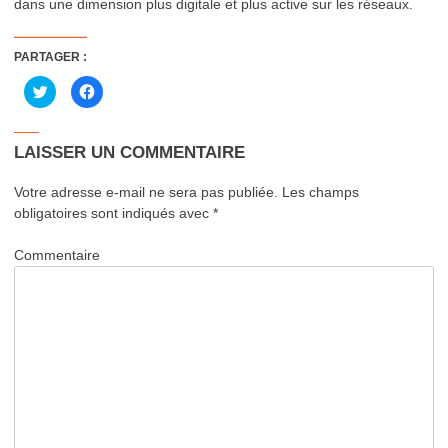
dans une dimension plus digitale et plus active sur les réseaux.
PARTAGER :
Cliquez
Cliquez
pour
pour
partager
partager
sur
sur
Twitter(ouvre
Facebook(ouvre
dans
dans
LAISSER UN COMMENTAIRE
une
une
nouvelle
nouvelle
fenêtre)
fenêtre)
Votre adresse e-mail ne sera pas publiée.
Les champs
obligatoires sont indiqués avec
*
Commentaire