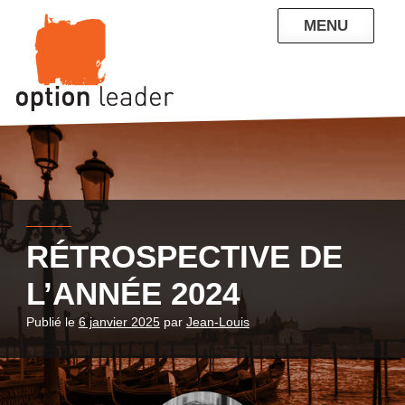
Skip
MENU
to
content
QUI SOMMES-NOUS
NOS RÉFÉRENCES
ENTREPRISE
PARTICULIERS
CONTACT
BLOG
RÉTROSPECTIVE DE
L’ANNÉE 2024
Publié le
6 janvier 2025
par
Jean-Louis