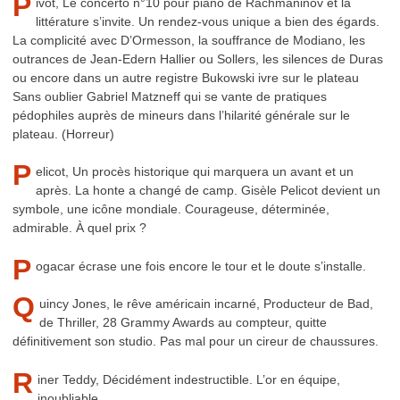
P
ivot, Le concerto n°10 pour piano de Rachmaninov et la
littérature s’invite. Un rendez-vous unique a bien des égards.
La complicité avec D’Ormesson, la souffrance de Modiano, les
outrances de Jean-Edern Hallier ou Sollers, les silences de Duras
ou encore dans un autre registre Bukowski ivre sur le plateau
Sans oublier Gabriel Matzneff qui se vante de pratiques
pédophiles auprès de mineurs dans l’hilarité générale sur le
plateau. (Horreur)
P
elicot, Un procès historique qui marquera un avant et un
après. La honte a changé de camp. Gisèle Pelicot devient un
symbole, une icône mondiale. Courageuse, déterminée,
admirable. À quel prix ?
P
ogacar écrase une fois encore le tour et le doute s’installe.
Q
uincy Jones, le rêve américain incarné, Producteur de Bad,
de Thriller, 28 Grammy Awards au compteur, quitte
définitivement son studio. Pas mal pour un cireur de chaussures.
R
iner Teddy, Décidément indestructible. L’or en équipe,
inoubliable.