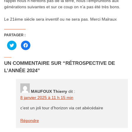
rappel nous n’héritons pas de la terre, nous l’empruntons aux
générations suivantes et sur ce coup on n’a pas été très bons.
Le 21ème siècle sera inventif ou ne sera pas. Merci Malraux
PARTAGER :
Cliquez
Cliquez
pour
pour
partager
partager
sur
sur
Twitter(ouvre
Facebook(ouvre
dans
dans
UN COMMENTAIRE SUR “
RÉTROSPECTIVE DE
une
une
nouvelle
nouvelle
L’ANNÉE 2024
”
fenêtre)
fenêtre)
MAUFOUX Thierry
dit :
8 janvier 2025 à 11 h 15 min
c’est un joli tour d’horizon via cet abécédaire
Répondre