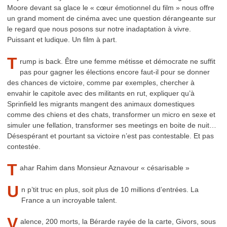
Moore devant sa glace le « cœur émotionnel du film » nous offre
un grand moment de cinéma avec une question dérangeante sur
le regard que nous posons sur notre inadaptation à vivre.
Puissant et ludique. Un film à part.
T
rump is back. Être une femme métisse et démocrate ne suffit
pas pour gagner les élections encore faut-il pour se donner
des chances de victoire, comme par exemples, chercher à
envahir le capitole avec des militants en rut, expliquer qu’à
Sprinfield les migrants mangent des animaux domestiques
comme des chiens et des chats, transformer un micro en sexe et
simuler une fellation, transformer ses meetings en boite de nuit…
Désespérant et pourtant sa victoire n’est pas contestable. Et pas
contestée.
T
ahar Rahim dans Monsieur Aznavour « césarisable »
U
n p’tit truc en plus, soit plus de 10 millions d’entrées. La
France a un incroyable talent.
V
alence, 200 morts, la Bérarde rayée de la carte, Givors, sous