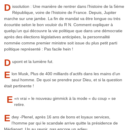
D
issolution : Une manière de rentrer dans l’histoire de la 5ème
République, voire de l’histoire de France. Depuis, Jupiter
marche sur une jambe. La fin de mandat va être longue ou très
écourtée selon le bon vouloir du R N. Comment expliquer à
quelqu’un qui découvre la vie politique que dans une démocratie
après des élections législatives anticipées, la personnalité
nommée comme premier ministre soit issue du plus petit parti
politique représenté : Pas facile hein !
D
upont et la lumière fut.
E
lon
Musk, Plus de 400 milliards d’actifs dans les mains d’un
seul homme. De quoi se prendre pour Dieu, et si la question
était pertinente !
E
«
n vrai » le nouveau gimmick à la mode « du coup » se
retire.
E
dwy -Plenel, après 16 ans de bons et loyaux services,
l’homme par qui le scandale arrive quitte la présidence de
Médiapart. Un au revoir, pas encore un adieu.