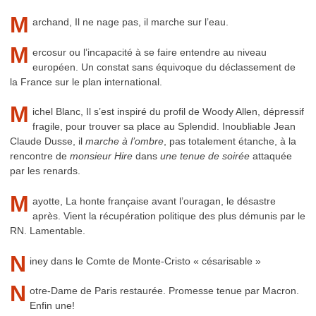
M
archand, Il ne nage pas, il marche sur l’eau.
M
ercosur ou l’incapacité à se faire entendre au niveau
européen. Un constat sans équivoque du déclassement de
la France sur le plan international.
M
ichel Blanc, Il s’est inspiré du profil de Woody Allen, dépressif
fragile, pour trouver sa place au Splendid. Inoubliable Jean
Claude Dusse, il
marche à l’ombre
, pas totalement étanche, à la
rencontre de
monsieur Hire
dans
une tenue de soirée
attaquée
par les renards.
M
ayotte, La honte française avant l’ouragan, le désastre
après. Vient la récupération politique des plus démunis par le
RN. Lamentable.
N
iney dans le Comte de Monte-Cristo « césarisable »
N
otre-Dame de Paris restaurée. Promesse tenue par Macron.
Enfin une!