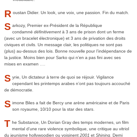
R
oustan Didier. Un look, une voix, une passion. Fin du match.
S
arkozy, Premier ex-Président de la République
condamné
définitivement
à 3 ans de prison dont un ferme
(avec un bracelet électronique) et 3 ans de privation des droits
civiques et civils. Un message clair, les politiques ne sont pas
(plus) au-dessus des lois. Bonne nouvelle pour l’indépendance de
la justice. Moins bien pour Sarko qui n’en a pas fini avec ses
mises en examen ….
S
yrie, Un dictateur à terre de quoi se réjouir. Vigilance
cependant les printemps arabes n’ont pas toujours accouché
de démocratie.
S
imone Biles a fait de Bercy une arène américaine et de Paris
son royaume, 10/10 pour la star des stars.
T
he Substance, Un Dorian Gray des temps modernes, un film
mental d’une rare violence symbolique, une critique au vitriol
du jeunisme hollywoodien ou voisinent
2001
et
Shining
. Demi