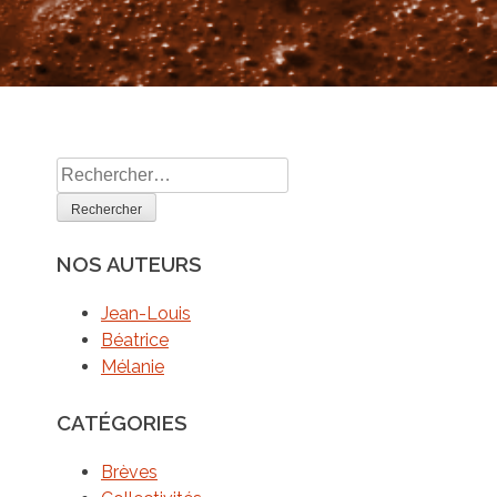
S’approprier les
fondamentaux du
management
Savoir gérer son stress
Comment accroitre son
Rechercher :
activité grâce aux réseaux
sociaux ?
NOS AUTEURS
Jean-Louis
Béatrice
Mélanie
CATÉGORIES
Brèves