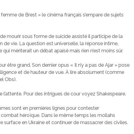
La femme de Brest » le cinéma français s’empare de sujets
de mourir sous forme de suicide assisté il participe de la
 de vie. La question est universelle, la réponse intime,
ce qui mériterait un débat apaisé mais rien n’est moins sûr.
pour être grand. Son dernier opus « Il n’y a pas de Ajar » pose
ntelligence et de hauteur de vue. À lire absolument (comme
l Obs).
e l’attente. Pour des intrigues de cour voyez Shakespeare.
femmes sont en premières lignes pour contester
. Un combat héroïque. Dans le même temps les mollahs
re surface en Ukraine et continuer de massacrer des civiles.