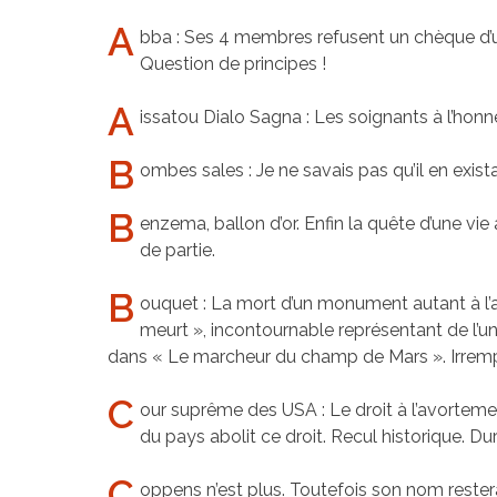
A
bba : Ses 4 membres refusent un chèque d’un
Question de principes !
A
issatou Dialo Sagna : Les soignants à l’honn
B
ombes sales : Je ne savais pas qu’il en exist
B
enzema, ballon d’or. Enfin la quête d’une v
de partie.
B
ouquet : La mort d’un monument autant à l’ai
meurt », incontournable représentant de l’un
dans « Le marcheur du champ de Mars ». Irrem
C
our suprême des USA : Le droit à l’avortem
du pays abolit ce droit. Recul historique. D
C
oppens n’est plus. Toutefois son nom rester