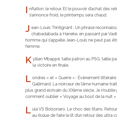
I
nflation, le retour. Et le pouvoir d’achat des re
s’annonce froid, le printemps sera chaud.
J
ean-Louis Trintignant : Un phrasé reconnaiss
chabadabada à Haneke, en passant par Vadim,
homme qui s’appelle Jean-Louis ne peut pas être
femme.
K
yllian Mbappé, taille patron au PSG, taille 
la victoire en finale.
L
ondres » et « Guerre » : Évènement littéraire
Gallimard. La noirceur de l’âme humaine trait
plus grand écrivain du XXème siècle. Je n’oublie
comment oublier « Voyage au bout de la nuit »
L
ula VS Bolsonaro. Le choc des titans. Retou
au risque de faire le lit d’un retour des ultra