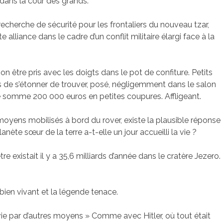
dans la cour des grands.
 recherche de sécurité pour les frontaliers du nouveau tzar,
lliance dans le cadre d’un conflit militaire élargi face à la
n être pris avec les doigts dans le pot de confiture. Petits
es de s’étonner de trouver, posé, négligemment dans le salon
e somme 200 000 euros en petites coupures. Affligeant.
moyens mobilisés à bord du rover, existe la plausible réponse
anète sœur de la terre a-t-elle un jour accueilli la vie ?
e existait il y a 35,6 milliards d’année dans le cratère Jezero.
bien vivant et la légende tenace.
ivie par d’autres moyens » Comme avec Hitler, où tout était