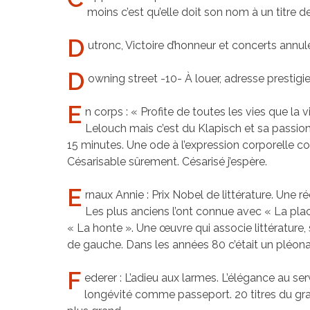
moins c’est qu’elle doit son nom à un titre d
D
utronc, Victoire d’honneur et concerts annu
D
owning street -10- À louer, adresse prestigie
E
n corps : « Profite de toutes les vies que la
Lelouch mais c’est du Klapisch et sa passi
15 minutes. Une ode à l’expression corporelle co
Césarisable sûrement. Césarisé j’espère.
E
rnaux Annie : Prix Nobel de littérature. Une 
Les plus anciens l’ont connue avec « La pl
« La honte ». Une œuvre qui associe littérature, 
de gauche. Dans les années 80 c’était un pléon
F
ederer : L’adieu aux larmes. L’élégance au serv
longévité comme passeport. 20 titres du gra