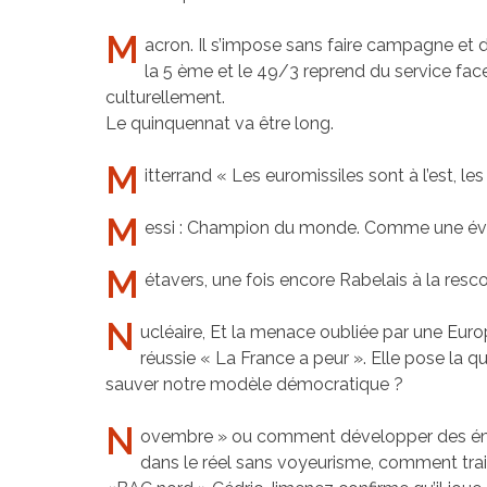
M
acron. Il s’impose sans faire campagne et d
la 5 ème et le 49/3 reprend du service fa
culturellement.
Le quinquennat va être long.
M
itterrand « Les euromissiles sont à l’est, les
M
essi : Champion du monde. Comme une évi
M
étavers, une fois encore Rabelais à la res
N
ucléaire, Et la menace oubliée par une Europ
réussie « La France a peur ». Elle pose la q
sauver notre modèle démocratique ?
N
ovembre » ou comment développer des émo
dans le réel sans voyeurisme, comment trai