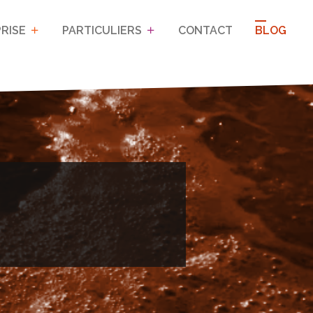
RISE
PARTICULIERS
CONTACT
BLOG
OACHING DE
NOS PROGRAMMES DE
VIE
FORMATIONS
Mieux communiquer grâce à
on
Coaching pour les particuliers
la Process Com’
Développer son assertivité
Savoir gérer les conflits
Savoir gérer son temps et
ses priorités