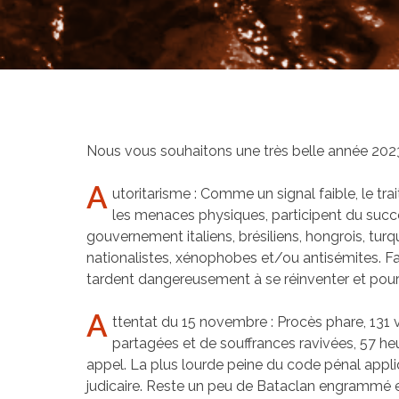
Accompagnement au
changement
Nous vous souhaitons une très belle année 202
A
utoritarisme : Comme un signal faible, le tra
les menaces physiques, participent du suc
gouvernement italiens, brésiliens, hongrois, tur
nationalistes, xénophobes et/ou antisémites. Fa
tardent dangereusement à se réinventer et pourt
A
ttentat du 15 novembre : Procès phare, 131 v
partagées et de souffrances ravivées, 57 heu
appel. La plus lourde peine du code pénal appli
judicaire. Reste un peu de Bataclan engrammé e