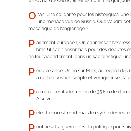
«BAC nord » Cédric Jimenez confirme qu’il joue 
O
tan, Une solidarité pour les historiques, une
une menace vue de Russie. Que vaudra cette a
mécanique de l’engrenage ?
P
arlement européen, On connaissait l’expressio
bras ! il s’agit désormais pour des députés.
de leur appartement, dans un sac plastique, un
P
ersévérance, Un an sur Mars, au regard des 
à cette question simple et vertigineuse : la pl
P
remière certitude : un lac de 35 km de diamètr
À suivre.
P
elé : Le roi est mort mais le mythe demeure 
P
outine « La guerre, c’est la politique poursu