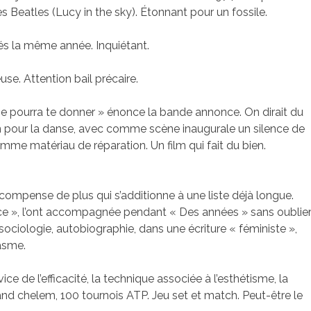
es Beatles (Lucy in the sky). Étonnant pour un fossile.
lés la même année. Inquiétant.
use. Attention bail précaire.
 vie pourra te donner » énonce la bande annonce. On dirait du
on pour la danse, avec comme scène inaugurale un silence de
mme matériau de réparation. Un film qui fait du bien.
récompense de plus qui s’additionne à une liste déjà longue.
ace », l’ont accompagnée pendant « Des années » sans oublie
sociologie, autobiographie, dans une écriture « féministe »,
asme.
ice de l’efficacité, la technique associée à l’esthétisme, la
nd chelem, 100 tournois ATP. Jeu set et match. Peut-être le