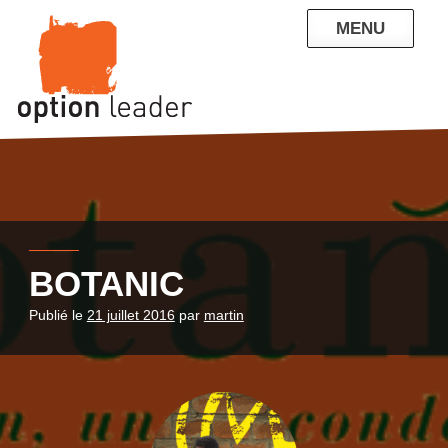
Skip
MENU
to
content
QUI SOMMES-NOUS
NOS RÉFÉRENCES
ENTREPRISE
PARTICULIERS
CONTACT
BLOG
BOTANIC
Publié le
21 juillet 2016
par
martin