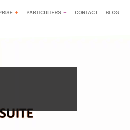
PRISE
PARTICULIERS
CONTACT
BLOG
OACHING DE
NOS PROGRAMMES DE
VIE
FORMATIONS
n
Coaching pour les particuliers
Mieux communiquer grâce à
la Process Com’
Développer son assertivité
Savoir gérer les conflits
Savoir gérer son temps et ses
priorités