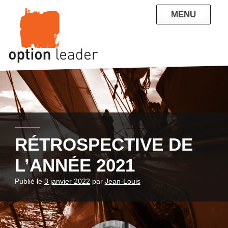
Skip
MENU
to
content
QUI SOMMES-NOUS
NOS RÉFÉRENCES
ENTREPRISE
PARTICULIERS
CONTACT
BLOG
RÉTROSPECTIVE DE
L’ANNÉE 2021
Publié le
3 janvier 2022
par
Jean-Louis