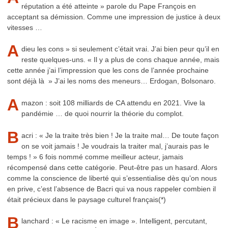
réputation a été atteinte » parole du Pape François en
acceptant sa démission. Comme une impression de justice à deux
vitesses …
A
dieu les cons » si seulement c’était vrai. J’ai bien peur qu’il en
reste quelques-uns. « Il y a plus de cons chaque année, mais
cette année j’ai l’impression que les cons de l’année prochaine
sont déjà là » J’ai les noms des meneurs… Erdogan, Bolsonaro.
A
mazon : soit 108 milliards de CA attendu en 2021. Vive la
pandémie … de quoi nourrir la théorie du complot.
B
acri : « Je la traite très bien ! Je la traite mal… De toute façon
on se voit jamais ! Je voudrais la traiter mal, j’aurais pas le
temps ! » 6 fois nommé comme meilleur acteur, jamais
récompensé dans cette catégorie. Peut-être pas un hasard. Alors
comme la conscience de liberté qui s’essentialise dès qu’on nous
en prive, c’est l’absence de Bacri qui va nous rappeler combien il
était précieux dans le paysage culturel français(*)
B
lanchard : « Le racisme en image ». Intelligent, percutant,