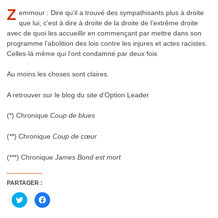
Z
emmour : Dire qu’il a trouvé des sympathisants plus à droite
que lui, c’est à dire à droite de la droite de l’extrême droite
avec de quoi les accueillir en commençant par mettre dans son
programme l’abolition des lois contre les injures et actes racistes.
Celles-là même qui l’ont condamné par deux fois
Au moins les choses sont claires.
A retrouver sur le blog du site d’Option Leader
(*) Chronique
Coup de blues
(**) Chronique
Coup de cœur
(***) Chronique
James Bond est mort
PARTAGER :
Cliquez
Cliquez
pour
pour
partager
partager
sur
sur