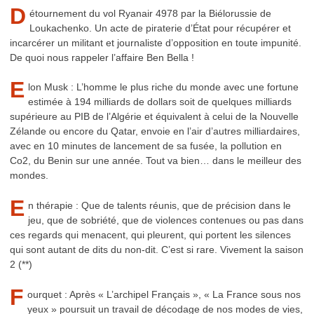
D
étournement du vol Ryanair 4978 par la Biélorussie de
Loukachenko. Un acte de piraterie d’État pour récupérer et
incarcérer un militant et journaliste d’opposition en toute impunité.
De quoi nous rappeler l’affaire Ben Bella !
E
lon Musk : L’homme le plus riche du monde avec une fortune
estimée à 194 milliards de dollars soit de quelques milliards
supérieure au PIB de l’Algérie et équivalent à celui de la Nouvelle
Zélande ou encore du Qatar, envoie en l’air d’autres milliardaires,
avec en 10 minutes de lancement de sa fusée, la pollution en
Co2, du Benin sur une année. Tout va bien… dans le meilleur des
mondes.
E
n thérapie : Que de talents réunis, que de précision dans le
jeu, que de sobriété, que de violences contenues ou pas dans
ces regards qui menacent, qui pleurent, qui portent les silences
qui sont autant de dits du non-dit. C’est si rare. Vivement la saison
2 (**)
F
ourquet : Après « L’archipel Français », « La France sous nos
yeux » poursuit un travail de décodage de nos modes de vies,