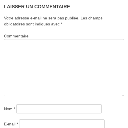
Twitter(ouvre
Facebook(ouvre
dans
dans
LAISSER UN COMMENTAIRE
une
une
nouvelle
nouvelle
fenêtre)
fenêtre)
Votre adresse e-mail ne sera pas publiée.
Les champs
obligatoires sont indiqués avec
*
Commentaire
Nom
*
E-mail
*