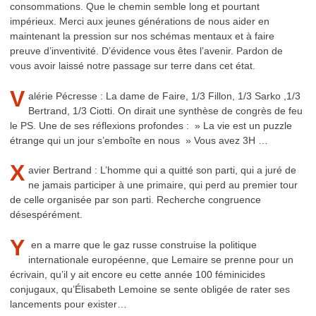
consommations. Que le chemin semble long et pourtant
impérieux. Merci aux jeunes générations de nous aider en
maintenant la pression sur nos schémas mentaux et à faire
preuve d’inventivité. D’évidence vous êtes l’avenir. Pardon de
vous avoir laissé notre passage sur terre dans cet état.
V
alérie Pécresse : La dame de Faire, 1/3 Fillon, 1/3 Sarko ,1/3
Bertrand, 1/3 Ciotti. On dirait une synthèse de congrès de feu
le PS. Une de ses réflexions profondes : » La vie est un puzzle
étrange qui un jour s’emboîte en nous » Vous avez 3H …
X
avier Bertrand : L’homme qui a quitté son parti, qui a juré de
ne jamais participer à une primaire, qui perd au premier tour
de celle organisée par son parti. Recherche congruence
désespérément.
Y
en a marre que le gaz russe construise la politique
internationale européenne, que Lemaire se prenne pour un
écrivain, qu’il y ait encore eu cette année 100 féminicides
conjugaux, qu’Élisabeth Lemoine se sente obligée de rater ses
lancements pour exister…