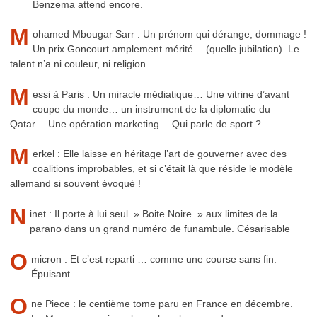
Benzema attend encore.
M
ohamed Mbougar Sarr : Un prénom qui dérange, dommage !
Un prix Goncourt amplement mérité… (quelle jubilation). Le
talent n’a ni couleur, ni religion.
M
essi à Paris : Un miracle médiatique… Une vitrine d’avant
coupe du monde… un instrument de la diplomatie du
Qatar… Une opération marketing… Qui parle de sport ?
M
erkel : Elle laisse en héritage l’art de gouverner avec des
coalitions improbables, et si c’était là que réside le modèle
allemand si souvent évoqué !
N
inet : Il porte à lui seul » Boite Noire » aux limites de la
parano dans un grand numéro de funambule. Césarisable
O
micron : Et c’est reparti … comme une course sans fin.
Épuisant.
O
ne Piece : le centième tome paru en France en décembre.