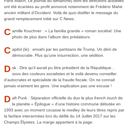
Paris Match, Le journal du dimanche) dont les directions actuelles
ont été écartées au profit annoncé notamment de Frédéric Mahé
ancien militant d’Occident. Voilà de quoi distiller le message du
grand remplacement initié sur C News.
C
amille Kouchner : « La familia grande » roman sociétal. Une
photo de plus dans l’album des prédateurs.
C
apitol (le) : envahi par les partisans de Trump. Un déni de
démocratie. Plus qu’une insurrection, une sédition.
D
sk : Dire qu’il aurait pu être président de la République…
sous des couleurs socialistes et le voilà devenu conseiller
d’autocrates et spécialiste de la fraude fiscale. On ne connait
jamais vraiment les gens. Une explication pas une excuse !
D
aft Punk : Séparation officielle du duo le plus
french touch
de
la planète « Épilogue » d’une histoire commune débutée en
1993 avec un moment cocasse le medley de leurs titres repris par
la fanfare interarmées lors du défilé du 14 Juillet 2017 sur les
Champs Élysées. La marge appartient à la page.