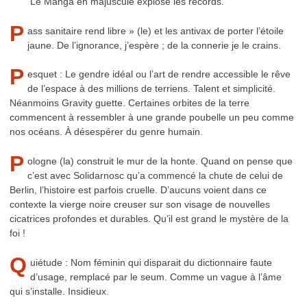
Le Manga en majuscule explose les records.
P
ass sanitaire rend libre » (le) et les antivax de porter l’étoile
jaune. De l’ignorance, j’espère ; de la connerie je le crains.
P
esquet : Le gendre idéal ou l’art de rendre accessible le rêve
de l’espace à des millions de terriens. Talent et simplicité.
Néanmoins Gravity guette. Certaines orbites de la terre
commencent à ressembler à une grande poubelle un peu comme
nos océans. À désespérer du genre humain.
P
ologne (la) construit le mur de la honte. Quand on pense que
c’est avec Solidarnosc qu’a commencé la chute de celui de
Berlin, l’histoire est parfois cruelle. D’aucuns voient dans ce
contexte la vierge noire creuser sur son visage de nouvelles
cicatrices profondes et durables. Qu’il est grand le mystère de la
foi !
Q
uiétude : Nom féminin qui disparait du dictionnaire faute
d’usage, remplacé par le seum. Comme un vague à l’âme
qui s’installe. Insidieux.