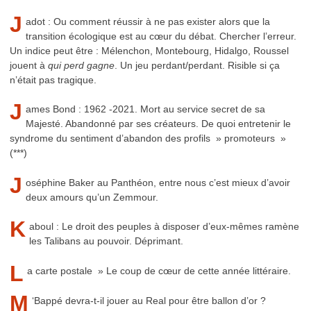
J
adot : Ou comment réussir à ne pas exister alors que la
transition écologique est au cœur du débat. Chercher l’erreur.
Un indice peut être : Mélenchon, Montebourg, Hidalgo, Roussel
jouent à
qui perd gagne
. Un jeu perdant/perdant. Risible si ça
n’était pas tragique.
J
ames Bond : 1962 -2021. Mort au service secret de sa
Majesté. Abandonné par ses créateurs. De quoi entretenir le
syndrome du sentiment d’abandon des profils » promoteurs »
(***)
J
oséphine Baker au Panthéon, entre nous c’est mieux d’avoir
deux amours qu’un Zemmour.
K
aboul : Le droit des peuples à disposer d’eux-mêmes ramène
les Talibans au pouvoir. Déprimant.
L
a carte postale » Le coup de cœur de cette année littéraire.
M
‘Bappé devra-t-il jouer au Real pour être ballon d’or ?