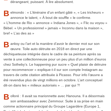
dérangeant, puissant. À lire absolument.
B
elmondo : « L’itinéraire d’un enfant gâté », « Les tricheurs »
annonce le talent, « À bout de souffle » le confirme.
« L’homme de Rio » annonce « Indiana Jones », « Flic ou voyou »
Bébel. « Un professionnel » jamais « Inconnu dans la maison »,
bref « L’as des as »
B
anksy ou l’art et la manière d’avoir le dernier mot sur son
œuvre. Toile auto détruite en 2018 en direct par une
déchiqueteuse intégrée dans le cadre de sa peinture après sa
vente à une collectionneuse pour un peu plus d’un million d’euros
chez Sotheby’s. Le happening pur sucre « Quel plaisir de détruire
pour recommencer » explique-t-il sur son compte Instagram au
travers de cette citation attribuée à Picasso. Pour info l’œuvre a
été revendue plus de vingt millions en octobre. L’art conceptuel
dit-on dans les « milieux autorisés » … par qui ?!
B
olloré : Il avait sa marionnette avec Hanouna. Il a désormais
son ambassadeur avec Zemmour. Suite à sa prise en main
comme actionnaire principal du Groupe Lagardère (Europe 1,