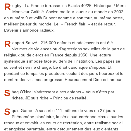
R
ugby : La France terrasse les Blacks 40/25. Historique ! Merci
Monsieur Galthié. Ancien meilleur joueur du monde en 2002
en numéro 9 et voilà Dupont nommé à son tour, au même poste,
meilleur joueur du monde. Le » French flair » est de retour.
L’avenir s’annonce radieux.
R
apport Sauvé : 216.000 enfants et adolescents ont été
victimes de violences ou d’agressions sexuelles de la part de
religieux ou de clercs en France depuis 1950. Une lecture
systémique s’impose face au déni de l’institution. Les papes se
suivent et rien ne change. Le droit canonique s’impose. Et
pendant ce temps les prédateurs coulent des jours heureux et le
nombre des victimes progresse. Heureusement Dieu est amour.
S
haq O’Neal s’adressant à ses enfants « Vous n’êtes par
riches. JE suis riche » Principe de réalité.
S
quid Game : A sa sortie 111 millions de vues en 27 jours.
Phénomène planétaire, la série sud-coréenne circule sur les
réseaux et envahit les cours de récréation, entre réalisme social
et angoisse parentale, entre détournement des jeux d’enfants