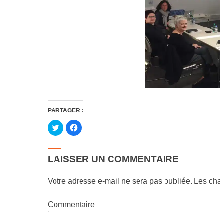
PARTAGER :
Cliquez
Cliquez
pour
pour
partager
partager
sur
sur
Twitter(ouvre
Facebook(ouvre
dans
dans
LAISSER UN COMMENTAIRE
une
une
nouvelle
nouvelle
fenêtre)
fenêtre)
Votre adresse e-mail ne sera pas publiée.
Les cha
Commentaire