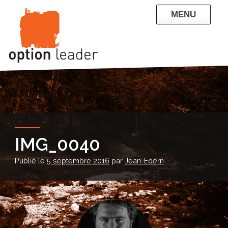
Skip
MENU
to
content
QUI SOMMES-NOUS
NOS RÉFÉRENCES
ENTREPRISE
PARTICULIERS
CONTACT
BLOG
IMG_0040
Publié le
5 septembre 2016
par
Jean-Edern