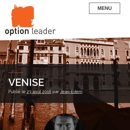
Skip
MENU
to
content
QUI SOMMES-NOUS
NOS RÉFÉRENCES
ENTREPRISE
PARTICULIERS
CONTACT
BLOG
VENISE
Publié le
23 août 2016
par
Jean-Edern