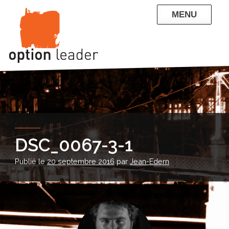
Skip
MENU
to
content
QUI SOMMES-NOUS
NOS RÉFÉRENCES
ENTREPRISE
PARTICULIERS
CONTACT
BLOG
DSC_0067-3-1
Publié le
20 septembre 2016
par
Jean-Edern