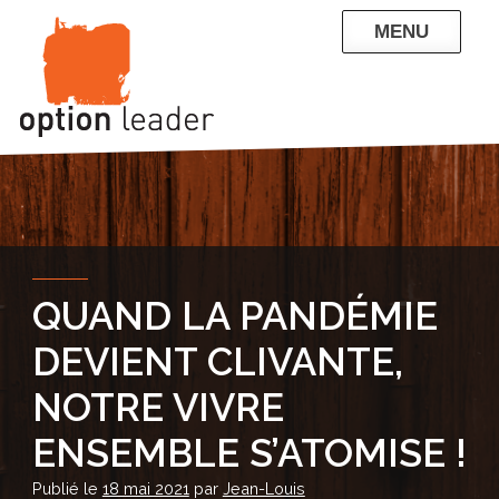
Skip
MENU
to
content
QUI SOMMES-NOUS
NOS RÉFÉRENCES
ENTREPRISE
PARTICULIERS
CONTACT
BLOG
QUAND LA PANDÉMIE
DEVIENT CLIVANTE,
NOTRE VIVRE
ENSEMBLE S’ATOMISE !
Publié le
18 mai 2021
par
Jean-Louis