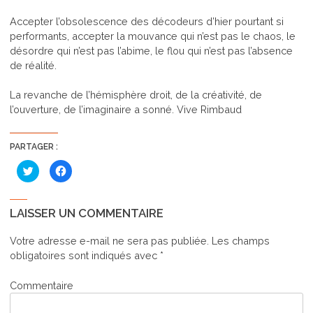
Accepter l’obsolescence des décodeurs d’hier pourtant si
performants, accepter la mouvance qui n’est pas le chaos, le
désordre qui n’est pas l’abime, le flou qui n’est pas l’absence
de réalité.
La revanche de l’hémisphère droit, de la créativité, de
l’ouverture, de l’imaginaire a sonné. Vive Rimbaud
PARTAGER :
Cliquez
Cliquez
pour
pour
partager
partager
sur
sur
Twitter(ouvre
Facebook(ouvre
dans
dans
LAISSER UN COMMENTAIRE
une
une
nouvelle
nouvelle
fenêtre)
fenêtre)
Votre adresse e-mail ne sera pas publiée.
Les champs
obligatoires sont indiqués avec
*
Commentaire