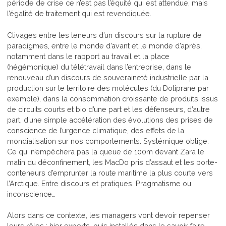
période de crise ce n’est pas l’équité qui est attendue, mais
l’égalité de traitement qui est revendiquée.
Clivages entre les teneurs d’un discours sur la rupture de
paradigmes, entre le monde d’avant et le monde d’après,
notamment dans le rapport au travail et la place
(hégémonique) du télétravail dans l’entreprise, dans le
renouveau d’un discours de souveraineté industrielle par la
production sur le territoire des molécules (du Doliprane par
exemple), dans la consommation croissante de produits issus
de circuits courts et bio d’une part et les défenseurs, d’autre
part, d’une simple accélération des évolutions des prises de
conscience de l’urgence climatique, des effets de la
mondialisation sur nos comportements. Systémique oblige.
Ce qui n’empêchera pas la queue de 100m devant Zara le
matin du déconfinement, les MacDo pris d’assaut et les porte-
conteneurs d’emprunter la route maritime la plus courte vers
l’Arctique. Entre discours et pratiques. Pragmatisme ou
inconscience…
Alors dans ce contexte, les managers vont devoir repenser
leurs rôles ; hier experts, puis installés dans le savoir-faire-