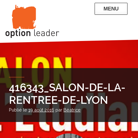
Skip
MENU
to
content
QUI SOMMES-NOUS
NOS RÉFÉRENCES
ENTREPRISE
PARTICULIERS
CONTACT
BLOG
416343_SALON-DE-LA-
RENTREE-DE-LYON
Publié le
19 août 2016
par
Béatrice