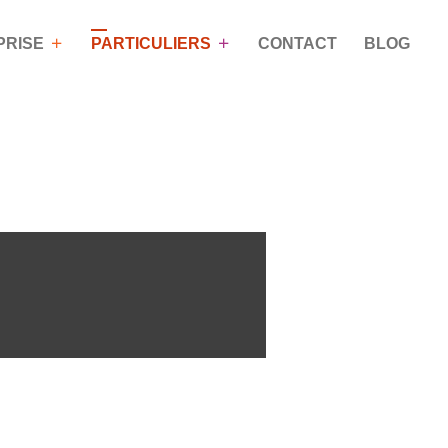
PRISE
PARTICULIERS
CONTACT
BLOG
OACHING DE
NOS PROGRAMMES DE
VIE
FORMATIONS
n
Coaching pour les particuliers
Mieux communiquer grâce à
la Process Com’
Développer son assertivité
Savoir gérer les conflits
Savoir gérer son temps et ses
priorités