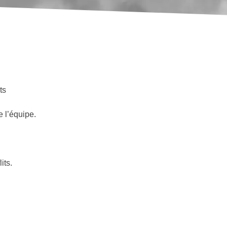
its
de l’équipe.
lits.