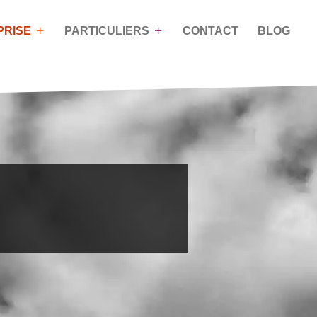
PRISE
PARTICULIERS
CONTACT
BLOG
OACHING DE
NOS PROGRAMMES DE
VIE
FORMATIONS
n
Coaching pour les particuliers
Mieux communiquer grâce à
la Process Com’
Développer son assertivité
Savoir gérer les conflits
Savoir gérer son temps et ses
priorités