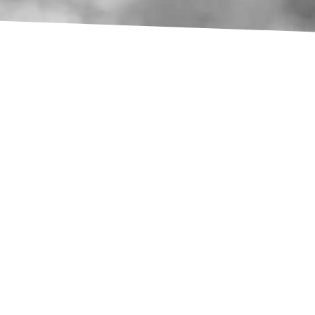
S’approprier les
fondamentaux du
management
Savoir gérer son stress
Comment accroitre son
activité grâce aux réseaux
sociaux ?