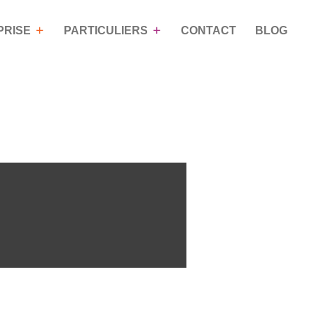
PRISE
PARTICULIERS
CONTACT
BLOG
OACHING DE
NOS PROGRAMMES DE
VIE
FORMATIONS
n
Coaching pour les particuliers
Mieux communiquer grâce à
la Process Com’
Développer son assertivité
Savoir gérer les conflits
Savoir gérer son temps et ses
priorités