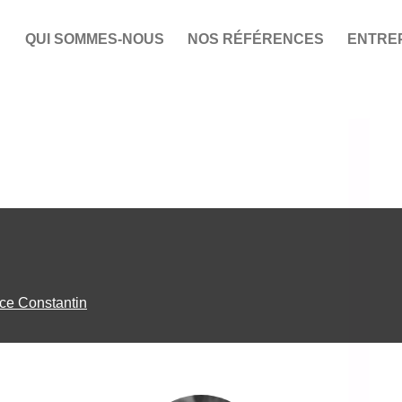
QUI SOMMES-NOUS
NOS RÉFÉRENCES
ENTRE
NSEIL ET FORMATION EN
COMMUNICATION
C
MMUNICATION RH
Direction artistique, créatio
Savoir harmoniser les
relations interpersonnelles
graphique et édition
Coaching
Conseil et stratégie de
e Constantin
communication
Webmastering