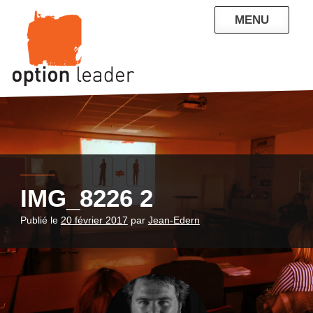
Skip
MENU
to
content
QUI SOMMES-NOUS
NOS RÉFÉRENCES
ENTREPRISE
PARTICULIERS
CONTACT
BLOG
IMG_8226 2
Publié le
20 février 2017
par
Jean-Edern