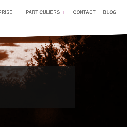
PRISE
PARTICULIERS
CONTACT
BLOG
OACHING DE
NOS PROGRAMMES DE
VIE
FORMATIONS
n
Coaching pour les particuliers
Mieux communiquer grâce à
la Process Com’
Développer son assertivité
Savoir gérer les conflits
Savoir gérer son temps et ses
priorités